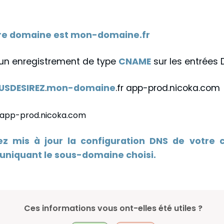
tre domaine est
mon-domaine.fr
z un enregistrement de type
CNAME
sur les entrées 
SDESIREZ
.
mon-domaine
.fr app-prod.nicoka.com
 app-prod.nicoka.com
z mis à jour la configuration DNS de votre c
niquant le sous-domaine choisi.
Ces informations vous ont-elles été utiles ?