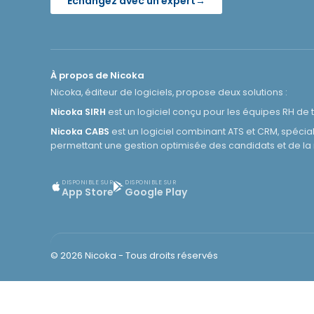
Échangez avec un expert
→
À propos de Nicoka
Nicoka, éditeur de logiciels, propose deux solutions :
Nicoka SIRH
est un logiciel conçu pour les équipes RH de 
Nicoka CABS
est un logiciel combinant ATS et CRM, spéci
permettant une gestion optimisée des candidats et de la re
DISPONIBLE SUR
DISPONIBLE SUR
App Store
Google Play
© 2026 Nicoka - Tous droits réservés